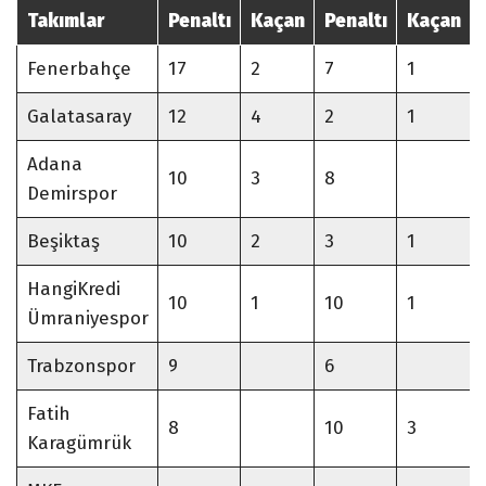
Takımlar
Penaltı
Kaçan
Penaltı
Kaçan
Fenerbahçe
17
2
7
1
Galatasaray
12
4
2
1
Adana
10
3
8
Demirspor
Beşiktaş
10
2
3
1
HangiKredi
10
1
10
1
Ümraniyespor
Trabzonspor
9
6
Fatih
8
10
3
Karagümrük