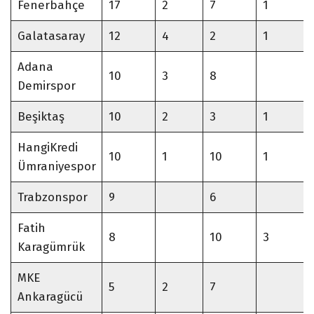
Fenerbahçe
17
2
7
1
Galatasaray
12
4
2
1
Adana
10
3
8
Demirspor
Beşiktaş
10
2
3
1
HangiKredi
10
1
10
1
Ümraniyespor
Trabzonspor
9
6
Fatih
8
10
3
Karagümrük
MKE
5
2
7
Ankaragücü