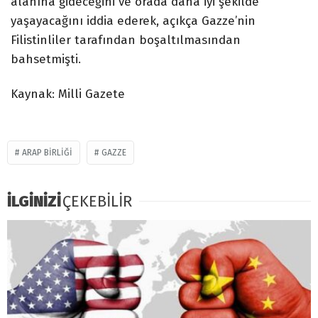
alanına gideceğini ve orada daha iyi şekilde
yaşayacağını iddia ederek, açıkça Gazze’nin
Filistinliler tarafından boşaltılmasından
bahsetmişti.
Kaynak: Milli Gazete
ARAP BIRLIĞI
GAZZE
İLGİNİZİ
ÇEKEBİLİR