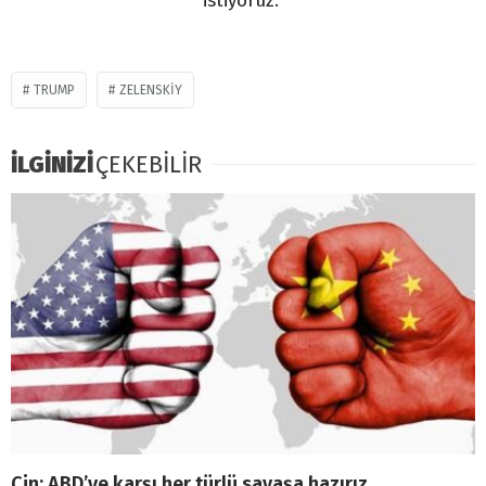
istiyoruz.”
TRUMP
ZELENSKIY
İLGİNİZİ
ÇEKEBİLİR
Çin: ABD’ye karşı her türlü savaşa hazırız