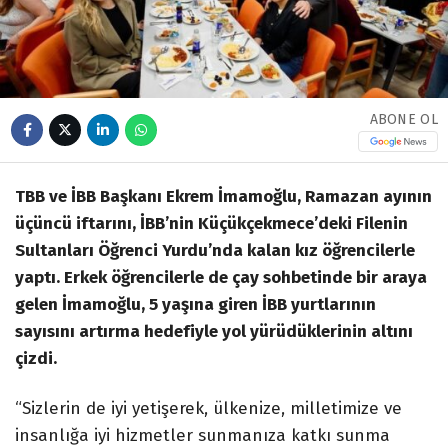
ABONE OL
TBB ve İBB Başkanı Ekrem İmamoğlu, Ramazan ayının
üçüncü iftarını, İBB’nin Küçükçekmece’deki Filenin
Sultanları Öğrenci Yurdu’nda kalan kız öğrencilerle
yaptı. Erkek öğrencilerle de çay sohbetinde bir araya
gelen İmamoğlu, 5 yaşına giren İBB yurtlarının
sayısını artırma hedefiyle yol yürüdüklerinin altını
çizdi.
“Sizlerin de iyi yetişerek, ülkenize, milletimize ve
insanlığa iyi hizmetler sunmanıza katkı sunma