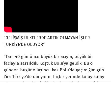
“GELİŞMİŞ ÜLKELERDE ARTIK OLMAYAN İŞLER
TÜRKİYE’DE OLUYOR”
“Tam 40 gün önce büyük bir acıyla, büyük bir
faciayla sarsıldık. Koştuk Bolu’ya geldik. Bu o
günden bugüne üçüncü kez Bolu’da geçirdiğim gün.
Zira Türkiye’de dünyanın hiçbir yerinde kolay kolay
olmayacak, gelişmiş ülkelerde artık olmayan işler
Türkiye’de oluyor ve çok canımızı yakıyor. Bunların
tekrar etmemesi için, yeni canların yanmaması için
bunları unutturmamak ve bunun üzerinde büyük
bir kararlılıkla durmak gerekiyor. Ben Kartalkaya’da