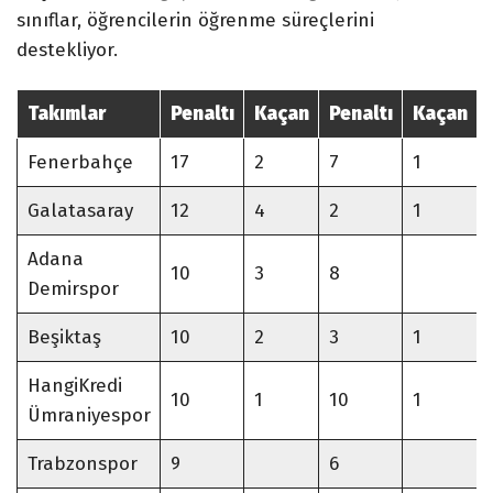
sınıflar, öğrencilerin öğrenme süreçlerini
destekliyor.
Takımlar
Penaltı
Kaçan
Penaltı
Kaçan
Fenerbahçe
17
2
7
1
Galatasaray
12
4
2
1
Adana
10
3
8
Demirspor
Beşiktaş
10
2
3
1
HangiKredi
10
1
10
1
Ümraniyespor
Trabzonspor
9
6