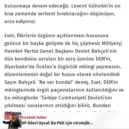
bulunmaya devam edeceğiz. Levent Gültekin’in en
kısa zamanda serbest bırakılacağını düşünüyor,
arzu ediyoruz.
Evet, fikirlerin özgürce açıklanması hususuna
gelince bir başka gelişme de hiç şüphesiz Milliyetçi
Hareket Partisi Genel Başkanı Devlet Bahçeli’nin
dün kendisine sorulan bir soru üzerine DEM’in,
Diyarbakır’da Öcalan’a özgürlük mitingi yapmasını,
düzenlemesini doğal bir husus olarak nitelendirdi
Sayın Bahçeli. ‘Ne var bunda?’ demiş. Evet, DEM’in
mitinglerinde örgüt paçavralarının kullanıldığını ve
bu mitinglerde ‘Türkiye Cumhuriyeti Devleti’nin
yıkılması’ naralarının atıldığını biliriz. Bundan
dolayı bir sene öncesine kadar Devlet Bahçeli de
Sıradaki Haber
DEM’in yapmış olduğu mitingleri lanetlerdi. Fakat
DP lideri Uysal: Bu PKK için stratejik bir manevradır
ne olduysa şimdi Sayın Bahçeli, DEM’in Öcalan’a